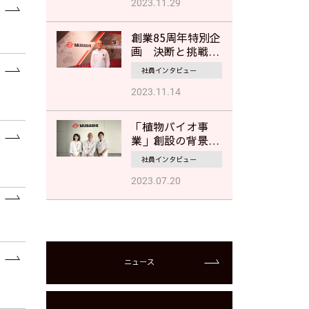
業部担当者が語
2023.11.29
る"挑戦"のストー
リー
創業85周年特別企
画 決断と挑戦の
歴史-ハンガリー
社員インタビュー
拠点設立の軌跡-
2023.11.14
「植物バイオ事
業」創設の背景
──東三河の植物
社員インタビュー
の力で人生100年
時代を 美しく、
2023.07.20
健やかに
ニュース