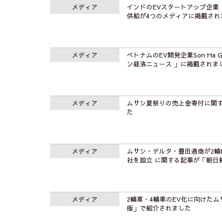
メディア
インドのEVスタートアップ企業「
供給が4つのメディアに掲載され
メディア
ベトナムのEV開発企業Son Ha
ン経済ニュース 」に掲載されま
メディア
ムサシ夏祭りの売上金寄付に関
た
メディア
ムサシ・デルタ・豊田通商が2輪
社を設立 に関する記事が「朝日
メディア
2輪車・4輪車のEV化に向けた
版」で紹介されました