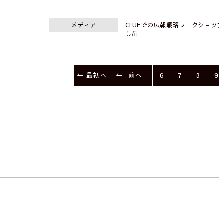
メディア
CLUEでの広報戦略ワークショ
した
最初へ
前へ
6
7
8
9