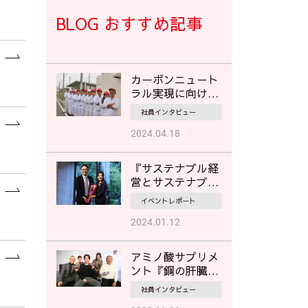
BLOG おすすめ記事
カーボンニュート
ラル実現に向けて
‐本格始動する
社員インタビュー
「地域マイクログ
リッド」で地域の
2024.04.18
災害対応に貢献‐
『サステナブル経
営とサステナブル
金融の接続』出版
イベントレポート
記念-サステナブ
ル経営に見るムサ
2024.01.12
シの挑戦-
アミノ酸サプリメ
ント『鋼の肝臓
KReTA』開発秘
社員インタビュー
話。植物バイオ事