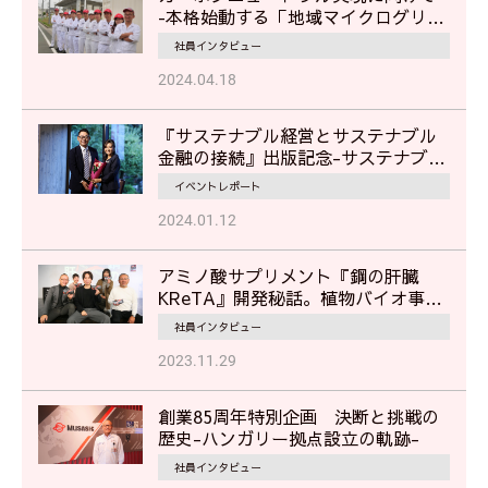
‐本格始動する「地域マイクログリッ
ド」で地域の災害対応に貢献‐
社員インタビュー
2024.04.18
『サステナブル経営とサステナブル
金融の接続』出版記念-サステナブル
経営に見るムサシの挑戦-
イベントレポート
2024.01.12
アミノ酸サプリメント『鋼の肝臓
KReTA』開発秘話。植物バイオ事業
部担当者が語る"挑戦"のストーリー
社員インタビュー
2023.11.29
創業85周年特別企画 決断と挑戦の
歴史-ハンガリー拠点設立の軌跡-
社員インタビュー