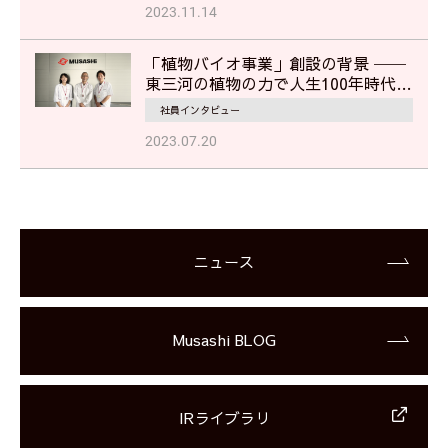
2023.11.14
「植物バイオ事業」創設の背景 ──
東三河の植物の力で人生100年時代を
美しく、健やかに
社員インタビュー
2023.07.20
ニュース
Musashi BLOG
IRライブラリ