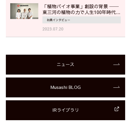
「植物バイオ事業」創設の背景 ──
東三河の植物の力で人生100年時代を
美しく、健やかに
社員インタビュー
2023.07.20
ニュース
Musashi BLOG
IRライブラリ