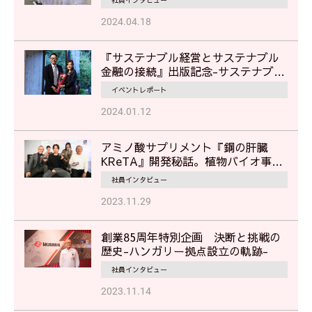
2024.04.18
『サステナブル経営とサステナブル
金融の接続』出版記念-サステナブル
経営に見るムサシの挑戦-
イベントレポート
2024.01.12
アミノ酸サプリメント『鋼の肝臓
KReTA』開発秘話。植物バイオ事業
部担当者が語る"挑戦"のストーリー
社員インタビュー
2023.11.29
創業85周年特別企画 決断と挑戦の
歴史-ハンガリー拠点設立の軌跡-
社員インタビュー
2023.11.14