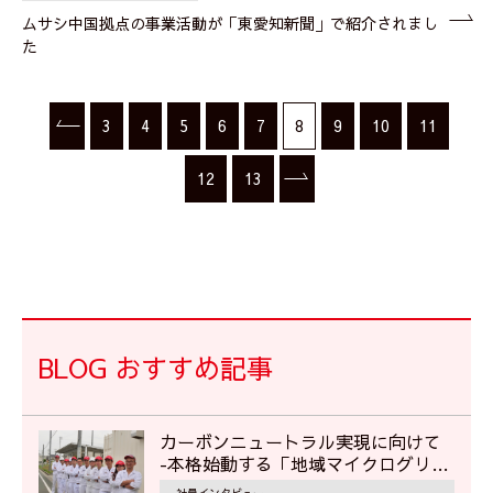
ムサシ中国拠点の事業活動が「東愛知新聞」で紹介されまし
た
3
4
5
6
7
8
9
10
11
12
13
BLOG おすすめ記事
カーボンニュートラル実現に向けて
‐本格始動する「地域マイクログリッ
ド」で地域の災害対応に貢献‐
社員インタビュー