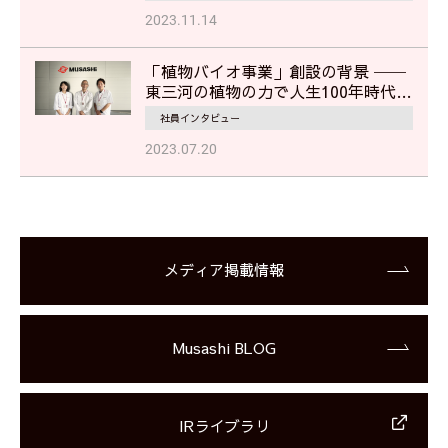
2023.11.14
「植物バイオ事業」創設の背景 ──
東三河の植物の力で人生100年時代を
美しく、健やかに
社員インタビュー
2023.07.20
メディア掲載情報
Musashi BLOG
IRライブラリ