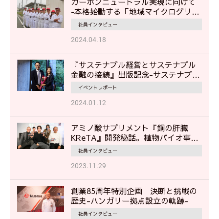
カーボンニュートラル実現に向けて
‐本格始動する「地域マイクログリッ
ド」で地域の災害対応に貢献‐
社員インタビュー
2024.04.18
『サステナブル経営とサステナブル
金融の接続』出版記念-サステナブル
経営に見るムサシの挑戦-
イベントレポート
2024.01.12
アミノ酸サプリメント『鋼の肝臓
KReTA』開発秘話。植物バイオ事業
部担当者が語る"挑戦"のストーリー
社員インタビュー
2023.11.29
創業85周年特別企画 決断と挑戦の
歴史-ハンガリー拠点設立の軌跡-
社員インタビュー