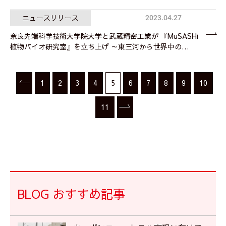
ニュースリリース
2023.04.27
奈良先端科学技術大学院大学と武蔵精密工業が 『MuSASHi
植物バイオ研究室』を立ち上げ ～東三河から世界中の…
1
2
3
4
5
6
7
8
9
10
11
BLOG おすすめ記事