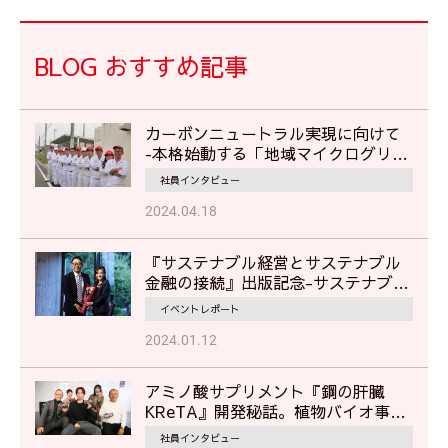
BLOG おすすめ記事
カーボンニュートラル実現に向けて
‐本格始動する「地域マイクログリッ
ド」で地域の災害対応に貢献‐
社員インタビュー
2024.04.18
『サステナブル経営とサステナブル
金融の接続』出版記念-サステナブル
経営に見るムサシの挑戦-
イベントレポート
2024.01.12
アミノ酸サプリメント『鋼の肝臓
KReTA』開発秘話。植物バイオ事業
部担当者が語る"挑戦"のストーリー
社員インタビュー