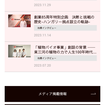
2023.11.29
創業85周年特別企画 決断と挑戦の
歴史-ハンガリー拠点設立の軌跡-
社員インタビュー
2023.11.14
「植物バイオ事業」創設の背景 ──
東三河の植物の力で人生100年時代を
美しく、健やかに
社員インタビュー
2023.07.20
メディア掲載情報