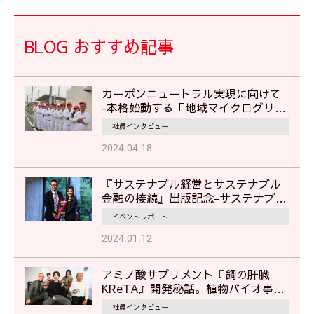
BLOG おすすめ記事
カーボンニュートラル実現に向けて
‐本格始動する「地域マイクログリッ
ド」で地域の災害対応に貢献‐
社員インタビュー
2024.04.18
『サステナブル経営とサステナブル
金融の接続』出版記念-サステナブル
経営に見るムサシの挑戦-
イベントレポート
2024.01.12
アミノ酸サプリメント『鋼の肝臓
KReTA』開発秘話。植物バイオ事業
部担当者が語る"挑戦"のストーリー
社員インタビュー