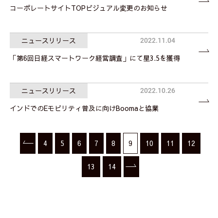
コーポレートサイトTOPビジュアル変更のお知らせ
ニュースリリース
2022.11.04
「第6回日経スマートワーク経営調査」にて星3.5を獲得
ニュースリリース
2022.10.26
インドでのEモビリティ普及に向けBoomaと協業
4
5
6
7
8
9
10
11
12
13
14