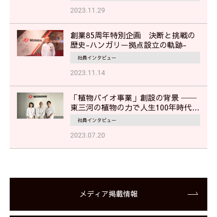
2023.11.29
創業85周年特別企画 決断と挑戦の
歴史-ハンガリー拠点設立の軌跡-
社員インタビュー
2023.11.14
「植物バイオ事業」創設の背景 ──
東三河の植物の力で人生100年時代を
美しく、健やかに
社員インタビュー
2023.07.20
メディア掲載情報