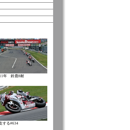
011年 鈴鹿8耐
走する#634