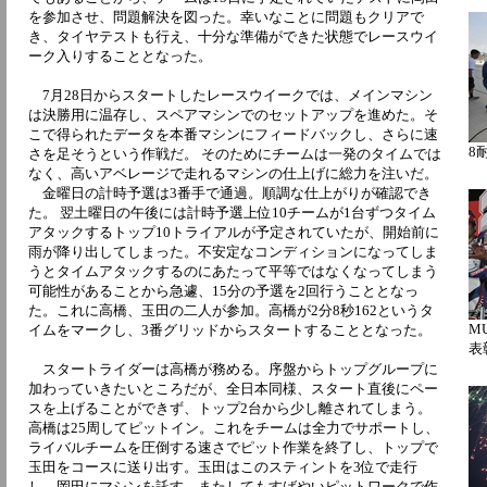
を参加させ、問題解決を図った。幸いなことに問題もクリアで
き、タイヤテストも行え、十分な準備ができた状態でレースウイ
ーク入りすることとなった。
7月28日からスタートしたレースウイークでは、メインマシン
は決勝用に温存し、スペアマシンでのセットアップを進めた。そ
こで得られたデータを本番マシンにフィードバックし、さらに速
8
さを足そうという作戦だ。 そのためにチームは一発のタイムでは
なく、高いアベレージで走れるマシンの仕上げに総力を注いだ。
金曜日の計時予選は3番手で通過。順調な仕上がりが確認でき
た。 翌土曜日の午後には計時予選上位10チームが1台ずつタイム
アタックするトップ10トライアルが予定されていたが、開始前に
雨が降り出してしまった。不安定なコンディションになってしま
うとタイムアタックするのにあたって平等ではなくなってしまう
可能性があることから急遽、15分の予選を2回行うこととなっ
た。これに高橋、玉田の二人が参加。高橋が2分8秒162というタ
MU
イムをマークし、3番グリッドからスタートすることとなった。
表
スタートライダーは高橋が務める。序盤からトップグループに
加わっていきたいところだが、全日本同様、スタート直後にペー
スを上げることができず、トップ2台から少し離されてしまう。
高橋は25周してピットイン。これをチームは全力でサポートし、
ライバルチームを圧倒する速さでピット作業を終了し、トップで
玉田をコースに送り出す。玉田はこのスティントを3位で走行
し、岡田にマシンを託す。またしてもすばやいピットワークで作