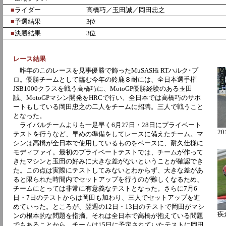
■
ライダー
高橋巧／玉田誠／岡田忠之
■
予選結果
3位
■
決勝結果
3位
レース結果
昨年のこのレースを見事優勝で飾ったMuSASHi RTハルク･プ
ロ。優勝チームとして臨む今年の鈴鹿８耐には、全日本選手権
JSB1000クラスを戦う高橋巧に、MotoGP優勝経験のある玉田
誠、MotoGPマシン開発をHRCで行い、全日本では高橋巧のサポ
ートもしている岡田忠之の二人をチームに招聘。三人で戦うこと
となった。
ライバルチームよりも一足早く6月27日・28日にプライベート
2
テストを行うなど、早めの準備をしてレースに備えたチーム。マ
シンは高橋が全日本で使用しているものをベースに、耐久仕様に
モディファイ。最初のプライベートテストでは、チームが作って
きたマシンと玉田の好みに大きな差がないということが確認でき
た。この点は実際にテストしてみないとわからず、大きな差があ
ると限られた時間内でセットアップを行うのが難しくなるため、
チームにとっては非常に有意義なテストとなった。さらに7月6
日・7日のテストからは岡田も加わり、三人でセットアップを進
めていった。ところが、翌週の12日・13日のテストで岡田がマシ
疾
ンの根本的な問題を指摘。それは全日本で高橋が抱えている問題
でもあることから、チームは15日に予定されていたテストに岡田