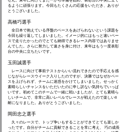
せん。来年に向けてまた一から準備を始め、表彰台の中央に立て
るように頑張ります。今回もたくさんの応援をいただき、ありが
とうございました。
高橋巧選手
全日本で抱えている序盤のペースをあげられないという課題を
今回も繰り返してしまいました。イメージ的にはもっと速いペー
スで走りたかったのでとても納得できるレース内容ではありませ
んでした。さらに努力して速さを身に付け、来年はもう一度表彰
台の中央に立ちたいです。
玉田誠選手
レースに向けて事前テストからいい流れできたので手応えを感
じながらレースウイーク入りしたのですが、決勝ではなぜかペー
スを上げられず、チームに迷惑をかけてしまいました。せっかく
素晴らしいチャンスをいただいたのに申し訳ない気持ちでいっぱ
いです。初めてこのチームで一緒に戦いましたが、とても素晴ら
しいチームで、非常に高いレベルでレースが戦えたので楽しい8
耐になりました。ありがとうございました。
岡田忠之選手
久々のレースで、トップ争いもすることができてとても楽しか
ったです。自分がチームに貢献できることを常に考え、 巧の成長