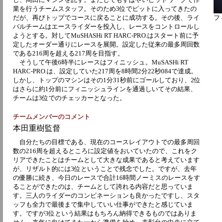
業を行うチームスタッフ。そのため3位でピットに入ってきたの
だが、再びトップでコースに戻ることに成功する。その後、ライ
フ
バルチームはエースライダーを投入し、レースをコントロールし
ようとする。対してMuSHASHi RT HARC-PRO.はスタート前に予
定したオーダー通りにレースを展開。設定した従来の最多周回数
である216周を超える217周を目指す。
そうして午後6時半にレースはフィニッシュ。MuSASHi RT
HARC-PRO.は、設定していた217周を8時間2分22秒084で達成。
しかし、トップのマシンはその1分31秒前にゴールしており、2位
はさらに約1分前にフィニッシュラインを通過しいてその結果、
チームは3位でのチェッカーとなった。
チームメンバーのコメント
本田重樹監督
自分たちの目標である、現在のコースレイアウトでの最多周回
数の216周を超えるところに設定値をおいていたので、これをク
リアできたことはチームとして大きな成果であると考えています
が、リザルト的には3位ということで残念でした。ですが、去年
の優勝に続き、今日のレースで合計16時間ノーミスのレースをす
ることができたのは、チームとして誇れる内容だと思っていま
す。三人のライダーのコンビネーションも良かったですし、スタ
ッフも全力で最後まで集中していい仕事ができたと感じていま
す。ですが3位という結果はもちろん納得できるものではありま