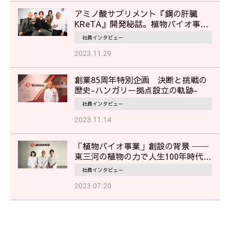
アミノ酸サプリメント『鋼の肝臓
KReTA』開発秘話。植物バイオ事業
部担当者が語る"挑戦"のストーリー
社員インタビュー
2023.11.29
創業85周年特別企画 決断と挑戦の
歴史-ハンガリー拠点設立の軌跡-
社員インタビュー
2023.11.14
「植物バイオ事業」創設の背景 ──
東三河の植物の力で人生100年時代を
美しく、健やかに
社員インタビュー
2023.07.20