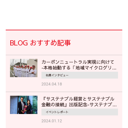
BLOG おすすめ記事
カーボンニュートラル実現に向けて
‐本格始動する「地域マイクログリッ
ド」で地域の災害対応に貢献‐
社員インタビュー
2024.04.18
『サステナブル経営とサステナブル
金融の接続』出版記念-サステナブル
経営に見るムサシの挑戦-
イベントレポート
2024.01.12