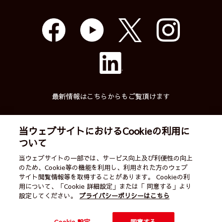
最新情報はこちらからもご覧頂けます
当ウェブサイトにおけるCookieの利用に
ついて
武蔵精密工業株式会社
当ウェブサイトの一部では、サービス向上及び利便性の向上
のため、Cookie等の機能を利用し、利用された方のウェブ
English
ご利用案内
営業カレンダー
サイト閲覧情報等を取得することがあります。 Cookieの利
用について、「Cookie 詳細設定」または「 同意する」より
サイトマップ
個人情報保護方針
お問い合わせ
設定してください。
プライバシーポリシーはこちら
All Rights Reserved by