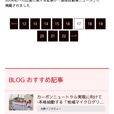
掲載されました
12
13
14
15
16
17
18
19
20
21
22
BLOG おすすめ記事
カーボンニュートラル実現に向けて
‐本格始動する「地域マイクログリッ
ド」で地域の災害対応に貢献‐
社員インタビュー