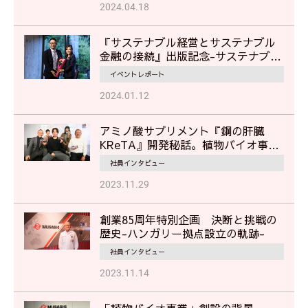
2024.04.18
『サステナブル経営とサステナブル
金融の接続』出版記念-サステナブル
経営に見るムサシの挑戦-
イベントレポート
2024.01.12
アミノ酸サプリメント『鋼の肝臓
KReTA』開発秘話。植物バイオ事業
部担当者が語る"挑戦"のストーリー
社員インタビュー
2023.11.29
創業85周年特別企画 決断と挑戦の
歴史-ハンガリー拠点設立の軌跡-
社員インタビュー
2023.11.14
「植物バイオ事業」創設の背景 ──