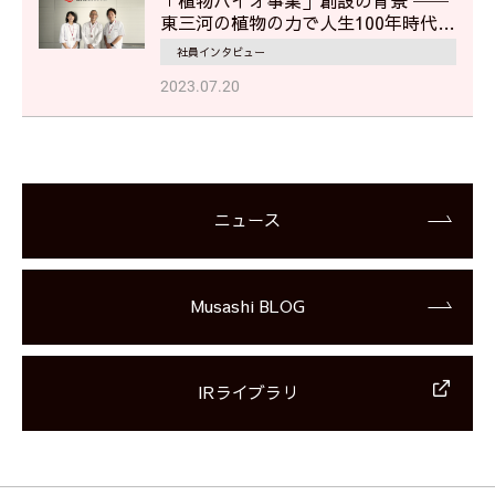
東三河の植物の力で人生100年時代を
美しく、健やかに
社員インタビュー
2023.07.20
ニュース
Musashi BLOG
IRライブラリ