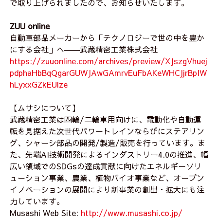
で取り上げられましたので、お知らせいたします。
ZUU online
自動車部品メーカーから「テクノロジーで世の中を豊か
にする会社」へ――武蔵精密工業株式会社
https://zuuonline.com/archives/preview/XJszgVhuej
pdphaHbBqQgarGUWJAwGAmrvEuFbAKeWHCJjrBpIW
hLyxxGZkEUlze
【ムサシについて】
武蔵精密工業は四輪/二輪車用向けに、電動化や自動運
転を見据えた次世代パワートレインならびにステアリン
グ、シャーシ部品の開発/製造/販売を行っています。ま
た、先端AI技術開発によるインダストリー4.0の推進、幅
広い領域でのSDGsの達成貢献に向けたエネルギーソリ
ューション事業、農業、植物バイオ事業など、オープン
イノベーションの展開により新事業の創出・拡大にも注
力しています。
Musashi Web Site:
http://www.musashi.co.jp/