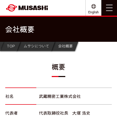
English
会社概要
TOP
ムサシについて
会社概要
概要
社名
武蔵精密工業株式会社
代表者
代表取締役社長 大塚 浩史