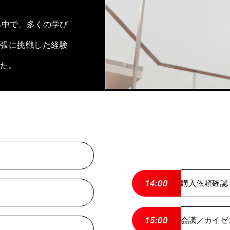
る中で、多くの学び
外出張に挑戦した経験
た。
14:00
購入依頼確認
15:00
会議／カイゼ