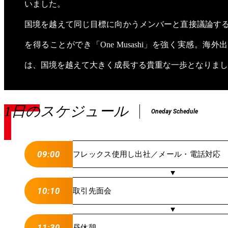
いました。
国境を越えて同じ目標に向かうメンバーと直接議論す
を得ることができ「One Musashi」を強く実感。海
は、国境を越えて大きく成長する貴重な一歩となりまし
1日のスケジュール
Oneday Schedule
09:00
フレックス使用し出社／メール・電話対応
10:10
取引先面会
11:30
昼休憩