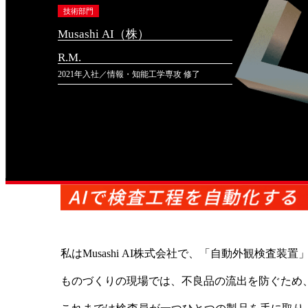
技術部門
Musashi AI（株）
R.M.
2021年入社／情報・知能工学専攻 修了
私はMusashi AI株式会社で、「自動外観検査
ものづくりの現場では、不良品の流出を防ぐため