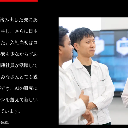
踏み出した先にあ
留学し、さらに日本
した。入社当初はコ
不安も少なからずあ
国籍社員が活躍して
てみなさんとても親
でき、AIの研究に
ーンを越えて新しい
ています。
的領域。