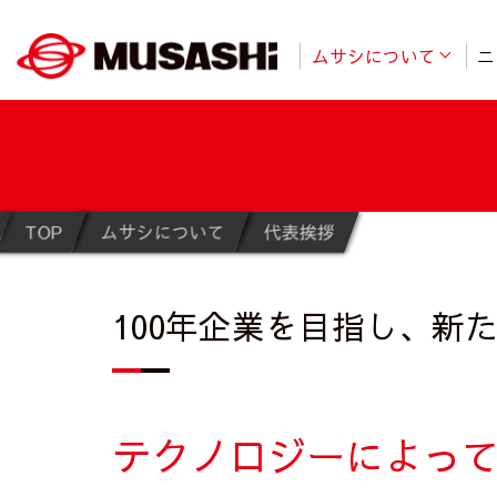
ムサシについて
ニ
TOP
ムサシについて
代表挨拶
100年企業を目指し、新
テクノロジーによっ