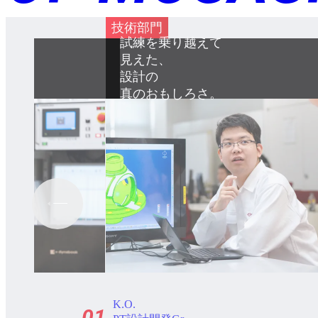
技術部門
2輪EV用
バッテリー開発で、
脱炭素に貢献する。
D.I.
02