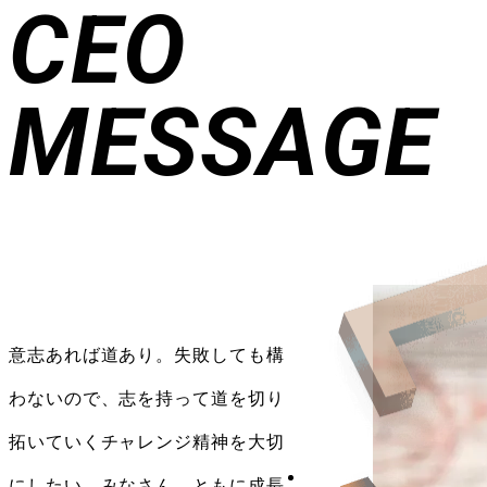
1
CEO
MESSAGE
意志あれば道あり。失敗しても構
わないので、志を持って道を切り
拓いていくチャレンジ精神を大切
にしたい。みなさん、ともに成長