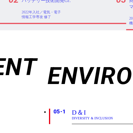
商品性検証Gr.
マネージャー
2019年中途入社／
2
機械工学専攻 修了
物
ENT
ENVIR
05-1
D＆I
DIVERSITY & INCLUSION