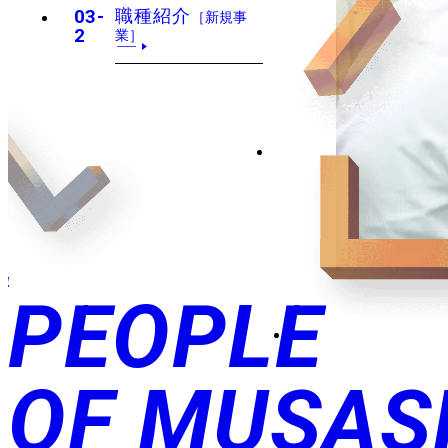
03-
職種紹介
［新規事
2
業］
4
PEOPLE
OF MUSAS