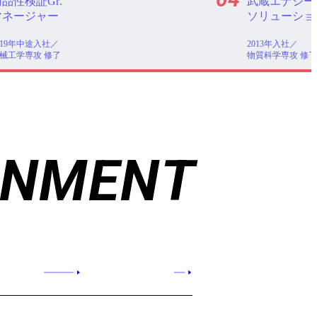
武蔵エナジー
Musashi AI
ソリューション（株）
2021年入社／
情報・知能工学専
013年入社／
質科学専攻 修了
ONMENT