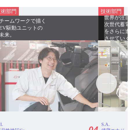
技術部門
技術部門
世界が注目する
AI技術で
次世代蓄電デバイス
ものづく
をさらに進化
再定義す
させていく。
.A.
R.M.
05