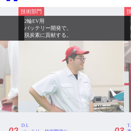
技術部門
チームワークで描く
EV駆動ユニットの
未来。
T.I.
S
03
04