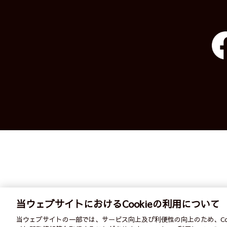
当ウェブサイトにおけるCookieの利用について
English
ご
当ウェブサイトの一部では、サービス向上及び利便性の向上のため、Co