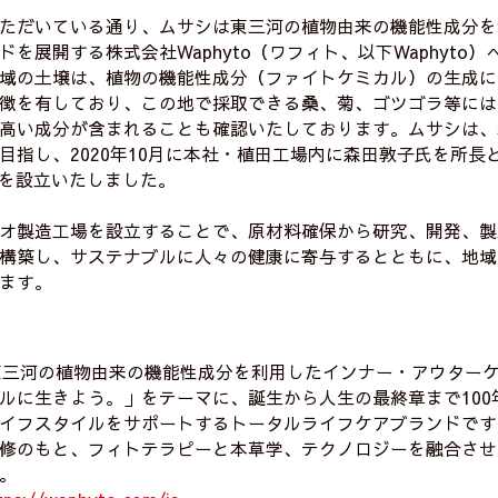
ただいている通り、ムサシは東三河の植物由来の機能性成分を
を展開する株式会社Waphyto（ワフィト、以下Waphyto
域の土壌は、植物の機能性成分（ファイトケミカル）の生成に
徴を有しており、この地で採取できる桑、菊、ゴツゴラ等には
高い成分が含まれることも確認いたしております。ムサシは、
指し、2020年10月に本社・植田工場内に森田敦子氏を所長とするM
ory）を設立いたしました。
オ製造工場を設立することで、原材料確保から研究、開発、製
構築し、サステナブルに人々の健康に寄与するとともに、地域
ます。
】
oは東三河の植物由来の機能性成分を利用したインナー・アウター
ルに生きよう。」をテーマに、誕生から人生の最終章まで100
イフスタイルをサポートするトータルライフケアブランドです
修のもと、フィトテラピーと本草学、テクノロジーを融合させ
。