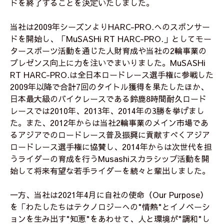
ドを終了することを決定いたしました。
当社は2009年シーズンよりHARC-PRO.へのスポンサー
ドを開始し、「MuSASHi RT HARC-PRO.」としてモー
タースポーツ活動を通じた人財育成や当社の2輪事業の
プレゼンス向上に力を注いでまいりました。MuSASHi
RT HARC-PRO.は全日本ロードレース選手権に参戦した
2009年以降で合計7回のタイトル獲得を果たしたほか、
日本最大級のバイクレースである鈴鹿8時間耐久ロード
レースでは2010年、2013年、2014年の3勝を挙げまし
た。また、2012年からは当社2輪事業のメイン市場であ
るアジアでのロードレース普及振興に貢献すべくアジア
ロードレース選手権に協賛し、2014年からは次世代を担
うライダーの育成を行うMusashiスカラシップ活動を開
始して将来有望な若手ライダーを続々と輩出しました。
一方、当社は2021年4月に自社の使命（Our Purpose）
を「わたしたちはテクノロジーへの"情熱"とイノベーシ
ョンを生み出す"知恵"をあわせて、人と環境が"調和"し