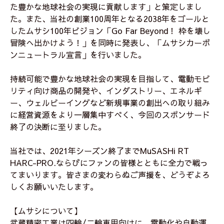
た豊かな地球社会の実現に貢献します」と策定しまし
た。また、当社の創業100周年となる2038年をゴールと
したムサシ100年ビジョン「Go Far Beyond！ 枠を壊し
冒険へ出かけよう！」を同時に発表し、「ムサシカーボ
ンニュートラル宣言」を行いました。
持続可能で豊かな地球社会の実現を目指して、電動モビ
リティ向け商品の開発や、インダストリー、エネルギ
ー、ウェルビーイングなど新規事業の創出への取り組み
に経営資源をより一層集中すべく、今回のスポンサード
終了の決断に至りました。
当社では、2021年シーズン終了までMuSASHi RT
HARC-PRO.ならびにファンの皆様とともに全力で戦っ
てまいります。皆さまの変わらぬご声援を、どうぞよろ
しくお願いいたします。
【ムサシについて】
武蔵精密工業は四輪/二輪車用向けに、電動化や自動運