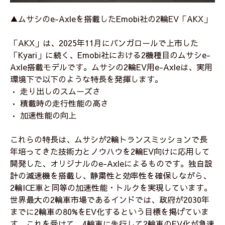
▲ムサシのe-Axleを搭載したEmobi社の2輪EV「AKX」
「AKX」は、2025年11月にバンガロールで上市した
「Kyari」に続く、Emobi社における2機種目のムサシe-
Axle搭載モデルです。ムサシの2輪EV用e-Axleは、実用
環境下で以下のような特長を発揮します。
• 走り出しのスムーズさ
• 積載時の走行性能の高さ
• 加速性能の向上
これらの特長は、ムサシが2輪トランスミッションで長
年培ってきた技術力とノウハウを2輪EV向けに応用して
開発した、オリジナルのe-Axleによるものです。独自設
計の減速機を搭載し、静粛性と効率性を確保しながら、
2輪ICE車と同等の加速性能・トルクを実現しています。
世界最大の2輪車市場であるインドでは、政府が2030年
までに2輪車の80%をEV化するという目標を掲げていま
す。これを受けて、4輪車に先行して2輪車のEV化が急速