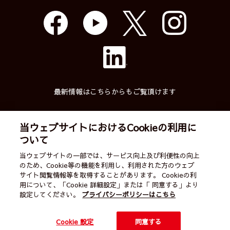
最新情報はこちらからもご覧頂けます
当ウェブサイトにおけるCookieの利用に
ついて
武蔵精密工業株式会社
当ウェブサイトの一部では、サービス向上及び利便性の向上
のため、Cookie等の機能を利用し、利用された方のウェブ
English
ご利用案内
営業カレンダー
サイト閲覧情報等を取得することがあります。 Cookieの利
用について、「Cookie 詳細設定」または「 同意する」より
サイトマップ
個人情報保護方針
お問い合わせ
設定してください。
プライバシーポリシーはこちら
All Rights Reserved by
Cookie 設定
同意する
Musashi Seimitsu Industry Co., Ltd.