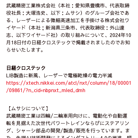
武蔵精密工業株式会社（本社：愛知県豊橋市、代表取締
役社長：大塚浩史、以下：ムサシ）のグループ会社であ
る、レーザーによる微細高速加工を手掛ける株式会社ワ
イヤード（本社；新潟県三条市、代表取締役：外山達
志、以下ワイヤード社）の取り組みについて、2024年10
月18日付の日経クロステックで掲載されましたのでお知
らせいたします。
日経クロステック
LIB製造に新風、レーザーで電極乾燥の電力半減
https://xtech.nikkei.com/atcl/nxt/column/18/00001
/09861/?n_cid=nbpnxt_mled_dmh
【ムサシについて】
武蔵精密工業は四輪/二輪車用向けに、電動化や自動運
転を見据えた次世代パワートレインならびにステアリン
グ、シャーシ部品の開発/製造/販売を行っています。ま
た、先端AI技術開発によるインダストリー4.0の推進、幅