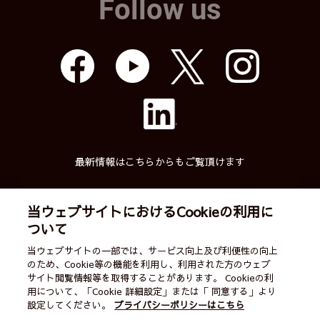
Follow us
最新情報はこちらからもご覧頂けます
当ウェブサイトにおけるCookieの利用に
ついて
武蔵精密工業株式会社
当ウェブサイトの一部では、サービス向上及び利便性の向上
のため、Cookie等の機能を利用し、利用された方のウェブ
English
ご利用案内
営業カレンダー
サイト閲覧情報等を取得することがあります。 Cookieの利
用について、「Cookie 詳細設定」または「 同意する」より
サイトマップ
個人情報保護方針
お問い合わせ
設定してください。
プライバシーポリシーはこちら