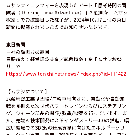
ムサシフィロソフィーを表現したアート「思考時間の冒
険者（Thinking Time Adventurer）」の絵画を、ムサシ
秋祭りでお披露目した様子が、2024年10月7日付の東日
新聞に掲載されましたのでお知らせいたします。
東日新聞
自社の絵画お披露目
言語超えて経営理念共有／武蔵精密工業「ムサシ秋祭
り」で
https://www.tonichi.net/news/index.php?id=111422
【ムサシについて】
武蔵精密工業は四輪/二輪車用向けに、電動化や自動運
転を見据えた次世代パワートレインならびにステアリン
グ、シャーシ部品の開発/製造/販売を行っています。ま
た、先端AI技術開発によるインダストリー4.0の推進、幅
広い領域でのSDGsの達成貢献に向けたエネルギーソリ
ューション事業、農業、植物バイオ事業など、オープン