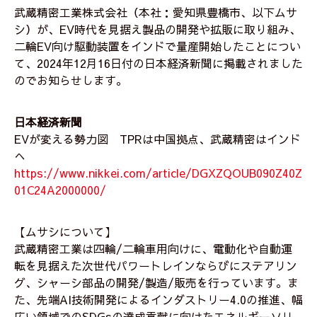
武蔵精密工業株式会社（本社：愛知県豊橋市、以下ムサ
シ）が、EV時代を見据え製品の開発や拡販に取り組み、
二輪EV向け駆動装置をインドで量産開始したことについ
て、2024年12月16日付の日本経済新聞に掲載されました
のでお知らせします。
日本経済新聞
EVが変える勢力図 TPRは中国拠点、武蔵精密はインド
へ
https://www.nikkei.com/article/DGXZQOUB090Z40Z
01C24A2000000/
【ムサシについて】
武蔵精密工業は四輪/二輪車用向けに、電動化や自動運
転を見据えた次世代パワートレインならびにステアリン
グ、シャーシ部品の開発/製造/販売を行っています。ま
た、先端AI技術開発によるインダストリー4.0の推進、幅
広い領域でのSDGsの達成貢献に向けたエネルギーソリ