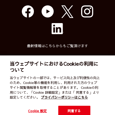
最新情報はこちらからもご覧頂けます
当ウェブサイトにおけるCookieの利用に
ついて
武蔵精密工業株式会社
当ウェブサイトの一部では、サービス向上及び利便性の向上
のため、Cookie等の機能を利用し、利用された方のウェブ
English
ご利用案内
営業カレンダー
サイト閲覧情報等を取得することがあります。 Cookieの利
用について、「Cookie 詳細設定」または「 同意する」より
サイトマップ
個人情報保護方針
お問い合わせ
設定してください。
プライバシーポリシーはこちら
All Rights Reserved by
Cookie 設定
同意する
Musashi Seimitsu Industry Co., Ltd.