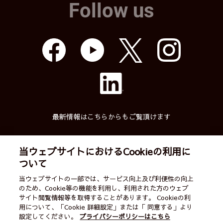
Follow us
最新情報はこちらからもご覧頂けます
当ウェブサイトにおけるCookieの利用に
ついて
武蔵精密工業株式会社
当ウェブサイトの一部では、サービス向上及び利便性の向上
のため、Cookie等の機能を利用し、利用された方のウェブ
English
ご利用案内
営業カレンダー
サイト閲覧情報等を取得することがあります。 Cookieの利
用について、「Cookie 詳細設定」または「 同意する」より
サイトマップ
個人情報保護方針
お問い合わせ
設定してください。
プライバシーポリシーはこちら