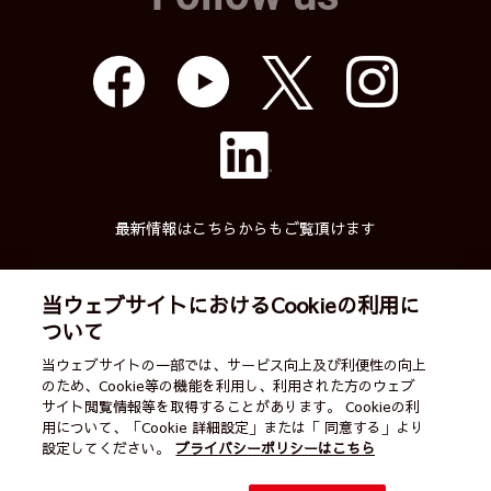
最新情報はこちらからもご覧頂けます
当ウェブサイトにおけるCookieの利用に
ついて
武蔵精密工業株式会社
当ウェブサイトの一部では、サービス向上及び利便性の向上
のため、Cookie等の機能を利用し、利用された方のウェブ
English
ご利用案内
営業カレンダー
サイト閲覧情報等を取得することがあります。 Cookieの利
用について、「Cookie 詳細設定」または「 同意する」より
サイトマップ
個人情報保護方針
お問い合わせ
設定してください。
プライバシーポリシーはこちら
All Rights Reserved by