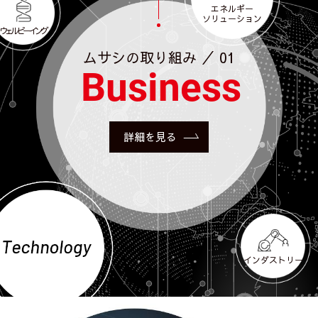
エネルギー
ソリューション
ウェルビーイング
ムサシの取り組み ／ 01
Business
詳細を見る
インダストリー